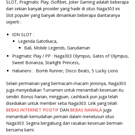
SLOT, Pragmatic Play, iSoftbet, Joker Gaming adalah beberapa
dari sekian banyak provider yang hadir di situs Naga303 ini.
Slot populer yang banyak dimainkan beberapa diantaranya
seperti :
IDN SLOT :
Legenda Gatotkaca,
Bali, Mobile Legends, Garudaman
Pragmatic Play / PP : Naga303 Olympus, Gates of Olympus,
Sweet Bonanza, Starlight Princess,
Habanero : Bomb Runner, Disco Beats, 5 Lucky Lions
Selain permainan yang bermacam-macam jenisnya, Naga303
juga menyediakan Turnamen untuk menambah keseruan itu
sendiri. Bonus harian, mingguan, cashback pun juga telah
disediakan untuk member setia Naga303. Link yang telah
BEBAS INTERNET POSITIF
DAN
BEBAS NAWALA
juga
menambah kemudahan pemain dalam menelusuri situs
Naga303. Segera bergabung dan rasakan keseruan bermain
bersama kami.