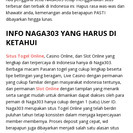
terbesar dan terbaik di Indonesia ini. Hapus rasa was-was dan
khawatir anda, kemenangan anda berapapun PASTI
dibayarkan hingga lunas.
INFO NAGA303 YANG HARUS DI
KETAHUI
Situs Togel Online
, Casino Online, dan Slot Online yang
lengkap dan terpercaya di Indonesia hanya di Naga303.
Berbagai macam Pasaran togel yang cukup lengkap beserta
tipe bettingan yang beragam, Live Casino dengan permainan
yang cukup familiar dengan masyarakat indonesia tentunya,
dan permainan
Slot Online
dengan tampilan yang menarik
serta sangat mudah untuk dimainkan dapat diakses oleh para
pemain di Naga303 hanya cukup dengan 1 (satu) User ID.
Naga303 merupakan situs Togel Online yang telah berdiri
puluhan tahun tetap konsisten dalam menjaga kepercayaan
member-membernya. Proses deposit yang cepat, wd
berapapun juga dibayarkan menjadi salah satu alasan situs