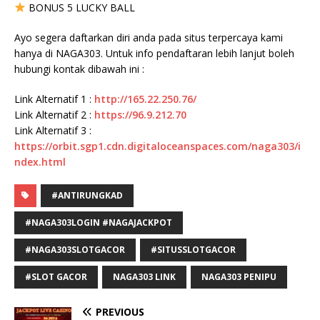
BONUS 5 LUCKY BALL
Ayo segera daftarkan diri anda pada situs terpercaya kami
hanya di NAGA303. Untuk info pendaftaran lebih lanjut boleh
hubungi kontak dibawah ini :
Link Alternatif 1 :
http://165.22.250.76/
Link Alternatif 2 :
https://96.9.212.70
Link Alternatif 3 :
https://orbit.sgp1.cdn.digitaloceanspaces.com/naga303/i
ndex.html
#ANTIRUNGKAD
#NAGA303LOGIN #NAGAJACKPOT
#NAGA303SLOTGACOR
#SITUSSLOTGACOR
#SLOT GACOR
NAGA303 LINK
NAGA303 PENIPU
PREVIOUS