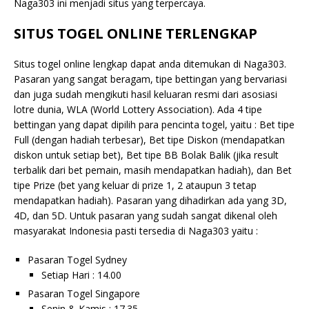
Naga303 ini menjadi situs yang terpercaya.
SITUS TOGEL ONLINE TERLENGKAP
Situs togel online lengkap dapat anda ditemukan di Naga303.
Pasaran yang sangat beragam, tipe bettingan yang bervariasi
dan juga sudah mengikuti hasil keluaran resmi dari asosiasi
lotre dunia, WLA (World Lottery Association). Ada 4 tipe
bettingan yang dapat dipilih para pencinta togel, yaitu : Bet tipe
Full (dengan hadiah terbesar), Bet tipe Diskon (mendapatkan
diskon untuk setiap bet), Bet tipe BB Bolak Balik (jika result
terbalik dari bet pemain, masih mendapatkan hadiah), dan Bet
tipe Prize (bet yang keluar di prize 1, 2 ataupun 3 tetap
mendapatkan hadiah). Pasaran yang dihadirkan ada yang 3D,
4D, dan 5D. Untuk pasaran yang sudah sangat dikenal oleh
masyarakat Indonesia pasti tersedia di Naga303 yaitu :
Pasaran Togel Sydney
Setiap Hari : 14.00
Pasaran Togel Singapore
Senin & Kamis : 17.35