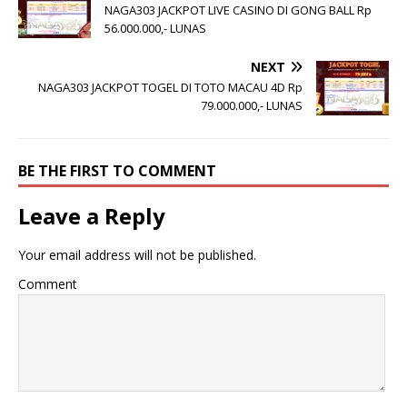
NAGA303 JACKPOT LIVE CASINO DI GONG BALL Rp
56.000.000,- LUNAS
NEXT
NAGA303 JACKPOT TOGEL DI TOTO MACAU 4D Rp
79.000.000,- LUNAS
BE THE FIRST TO COMMENT
Leave a Reply
Your email address will not be published.
Comment