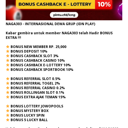
NAGA303 - INTERNASIONAL DEWA GRUP (IDN PLAY)
Kabar gembira untuk member NAGA303 telah Hadir BONUS
EXTRA !!!
BONUS NEW MEMBER RP. 25,000
BONUS DEPOSIT 10%
BONUS CASHBACK SLOT 3%
BONUS CASHBACK CASINO 10%
BONUS CASHBACK E-LOTTERY 10%
BONUS CASHBACK SPORTBOOK 10%
BONUS REFERRAL SLOT 0.5%
BONUS REFERRAL TOGEL 2%
BONUS REFERRAL CASINO 0.2%
BONUS ROLLINGAN SLOT 0.1%
BONUS EXTRA AJAK TEMAN 15%
BONUS LOTTERY JOWOPOOLS
BONUS MYSTERY BOX
BONUS LUCKY SPIN
BONUS 5 LUCKY BALL