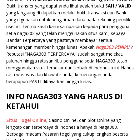
Bukti transfer yang dapat anda lihat adalah bukti
SAH / VALID
yang langsung di dapatkan melalui bukti transaksi dari Bank
yang digunakan untuk pengiriman dana pada rekening pemilik
user id. Terima kasih kami sampaikan kepada para pengguna
setia naga303 yang telah menggunakan situs kami, sebagai
Bandar Terpercaya yang pastinya membayar semua
kemenangan member hingga lunas. Apakah
Naga303
PENIPU
?
Reputasi “NAGA303 TERPERCAYA” sudah sangat melekat.
puluhan hingga ratusan ribu pengguna setia NAGA303 tetap
menggunakan situs terbesar dan terbaik di Indonesia ini. Hapus
rasa was-was dan khawatir anda, kemenangan anda
berapapun PASTI dibayarkan hingga lunas.
INFO NAGA303 YANG HARUS DI
KETAHUI
Situs Togel Online
, Casino Online, dan Slot Online yang
lengkap dan terpercaya di Indonesia hanya di Naga303.
Berbagai macam Pasaran togel yang cukup lengkap beserta