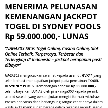
MENERIMA PELUNASAN
KEMENANGAN JACKPOT
TOGEL DI SYDNEY POOLS
Rp 59.000.000,- LUNAS
“NAGA303 Situs Togel Online, Casino Online, Slot
Online Terbaik, Terpercaya, Terbesar dan
Terlengkap di Indonesia – Jackpot berapapun pasti
dibayar”
NAGA303
mengucapkan selamat kepada user id :
GVX**
yang
telah berhasil mendapatkan jackpot pada permainan
TOGEL
DI SYDNEY POOLS.
Kemenangan sebesar
Rp 59.000.000,-.
telah dibayarkan LUNAS oleh pihak naga303 kepada pemilik
user id setelah yang bersangkutan mengisi formulir withdraw.
Proses pencairan dana berlangsung sangat cepat hanya dalam
waktu 6-11 menit sudah berada dalam rekening pemilik user id.