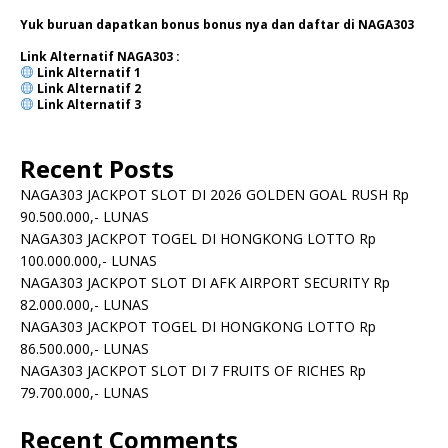
Yuk buruan dapatkan bonus bonus nya dan daftar di NAGA303
Link Alternatif NAGA303 :
Link Alternatif
1
Link Alternatif
2
Link Alternatif 3
Recent Posts
NAGA303 JACKPOT SLOT DI 2026 GOLDEN GOAL RUSH Rp
90.500.000,- LUNAS
NAGA303 JACKPOT TOGEL DI HONGKONG LOTTO Rp
100.000.000,- LUNAS
NAGA303 JACKPOT SLOT DI AFK AIRPORT SECURITY Rp
82.000.000,- LUNAS
NAGA303 JACKPOT TOGEL DI HONGKONG LOTTO Rp
86.500.000,- LUNAS
NAGA303 JACKPOT SLOT DI 7 FRUITS OF RICHES Rp
79.700.000,- LUNAS
Recent Comments