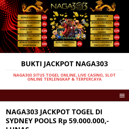
BUKTI JACKPOT NAGA303
NAGA303 SITUS TOGEL ONLINE, LIVE CASINO, SLOT
ONLINE TERLENGKAP & TERPERCAYA
NAGA303 JACKPOT TOGEL DI
SYDNEY POOLS Rp 59.000.000,-