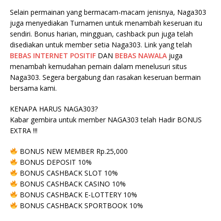
Selain permainan yang bermacam-macam jenisnya, Naga303
juga menyediakan Turnamen untuk menambah keseruan itu
sendiri. Bonus harian, mingguan, cashback pun juga telah
disediakan untuk member setia Naga303. Link yang telah
BEBAS INTERNET POSITIF
DAN
BEBAS NAWALA
juga
menambah kemudahan pemain dalam menelusuri situs
Naga303. Segera bergabung dan rasakan keseruan bermain
bersama kami.
KENAPA HARUS NAGA303?
Kabar gembira untuk member NAGA303 telah Hadir BONUS
EXTRA !!!
BONUS NEW MEMBER Rp.25,000
BONUS DEPOSIT 10%
BONUS CASHBACK SLOT 10%
BONUS CASHBACK CASINO 10%
BONUS CASHBACK E-LOTTERY 10%
BONUS CASHBACK SPORTBOOK 10%