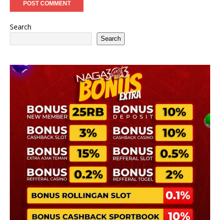
Search
Search