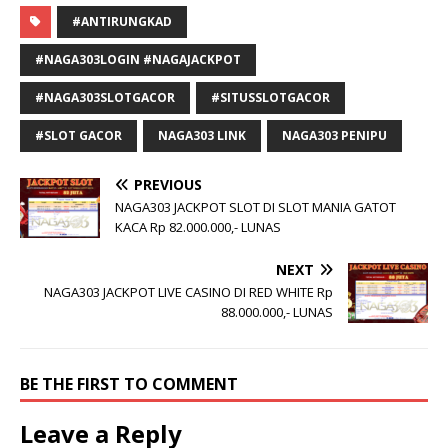
#ANTIRUNGKAD
#NAGA303LOGIN #NAGAJACKPOT
#NAGA303SLOTGACOR
#SITUSSLOTGACOR
#SLOT GACOR
NAGA303 LINK
NAGA303 PENIPU
PREVIOUS
NAGA303 JACKPOT SLOT DI SLOT MANIA GATOT
KACA Rp 82.000.000,- LUNAS
NEXT
NAGA303 JACKPOT LIVE CASINO DI RED WHITE Rp
88.000.000,- LUNAS
BE THE FIRST TO COMMENT
Leave a Reply