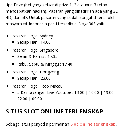
tipe Prize (bet yang keluar di prize 1, 2 ataupun 3 tetap
mendapatkan hadiah). Pasaran yang dihadirkan ada yang 3D,
4D, dan 5D. Untuk pasaran yang sudah sangat dikenal oleh
masyarakat Indonesia pasti tersedia di Naga303 yaitu :
Pasaran Togel Sydney
Setiap Hari : 14.00
Pasaran Togel Singapore
Senin & Kamis : 17.35
Rabu, Sabtu & Minggu : 17.40
Pasaran Togel Hongkong
Setiap Hari : 23.00
Pasaran Togel Toto Macau
5 Kali tayangan Live Youtube : 13.00 | 16.00 | 19.00 |
22.00 | 00.00
SITUS SLOT ONLINE TERLENGKAP
Sebagai situs penyedia permainan
Slot Online terlengkap
,