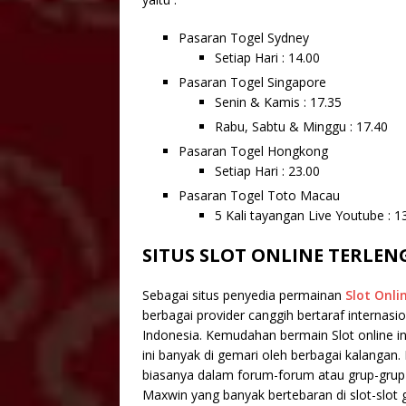
Pasaran Togel Sydney
Setiap Hari : 14.00
Pasaran Togel Singapore
Senin & Kamis : 17.35
Rabu, Sabtu & Minggu : 17.40
Pasaran Togel Hongkong
Setiap Hari : 23.00
Pasaran Togel Toto Macau
5 Kali tayangan Live Youtube : 1
SITUS SLOT ONLINE TERLEN
Sebagai situs penyedia permainan
Slot Onli
berbagai provider canggih bertaraf internas
Indonesia. Kemudahan bermain Slot online in
ini banyak di gemari oleh berbagai kalangan. 
biasanya dalam forum-forum atau grup-grup
Maxwin yang banyak bertebaran di slot-slot 