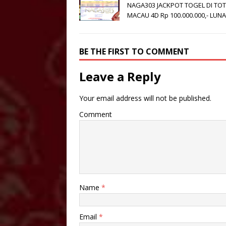
NAGA303 JACKPOT TOGEL DI TO
MACAU 4D Rp 100.000.000,- LUN
BE THE FIRST TO COMMENT
Leave a Reply
Your email address will not be published.
Comment
Name
*
Email
*