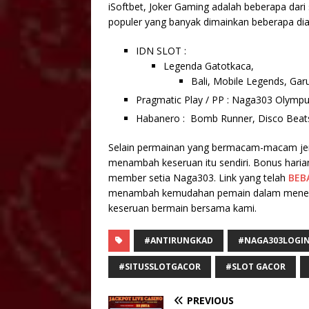
iSoftbet, Joker Gaming adalah beberapa dari s
populer yang banyak dimainkan beberapa dian
IDN SLOT :
Legenda Gatotkaca,
Bali, Mobile Legends, Ga
Pragmatic Play / PP : Naga303 Olympu
Habanero : Bomb Runner, Disco Beats
Selain permainan yang bermacam-macam je
menambah keseruan itu sendiri. Bonus haria
member setia Naga303. Link yang telah
BEB
menambah kemudahan pemain dalam menelus
keseruan bermain bersama kami.
#ANTIRUNGKAD
#NAGA303LOGIN
#SITUSSLOTGACOR
#SLOT GACOR
PREVIOUS