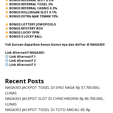
BONUS REFERRAL SLOT 0.5%
BONUS REFERRAL TOGEL 2%
BONUS REFERRAL CASINO 0.2%
BONUS ROLLINGAN SLOT 0.1%
BONUS EXTRA AJAK TEMAN 15%
BONUS LOTTERY JOWOPOOLS
BONUS MYSTERY BOX
BONUS LUCKY SPIN
BONUS 5 LUCKY BALL
Yuk buruan dapatkan bonus bonus nya dan daftar di NAGA303
Link Alternatif NAGA303 :
Link Alternatif
1
Link Alternatif
2
Link Alternatif 3
Recent Posts
NAGA303 JACKPOT TOGEL DI SHIO NAGA Rp 57.700.000,-
LUNAS
NAGA303 JACKPOT SLOT DI CHINCHIRORIN Rp 86.700.000,-
LUNAS
NAGA303 JACKPOT TOGEL DI TOTO MACAU 4D Rp