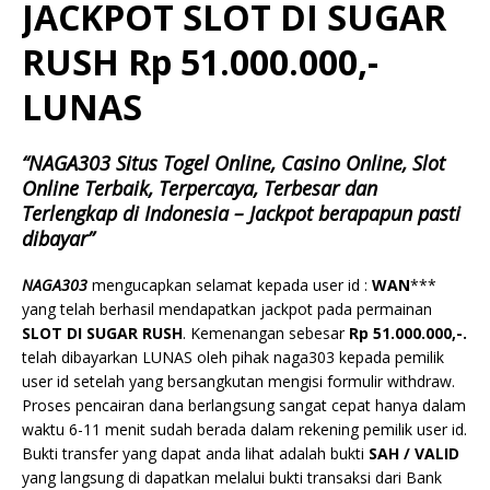
JACKPOT SLOT DI SUGAR
RUSH Rp 51.000.000,-
LUNAS
“NAGA303 Situs Togel Online, Casino Online, Slot
Online Terbaik, Terpercaya, Terbesar dan
Terlengkap di Indonesia – Jackpot berapapun pasti
dibayar”
NAGA303
mengucapkan selamat kepada user id :
WAN
***
yang telah berhasil mendapatkan jackpot pada permainan
SLOT DI SUGAR RUSH
. Kemenangan sebesar
Rp
51.000.000
,-.
telah dibayarkan LUNAS oleh pihak naga303 kepada pemilik
user id setelah yang bersangkutan mengisi formulir withdraw.
Proses pencairan dana berlangsung sangat cepat hanya dalam
waktu 6-11 menit sudah berada dalam rekening pemilik user id.
Bukti transfer yang dapat anda lihat adalah bukti
SAH / VALID
yang langsung di dapatkan melalui bukti transaksi dari Bank