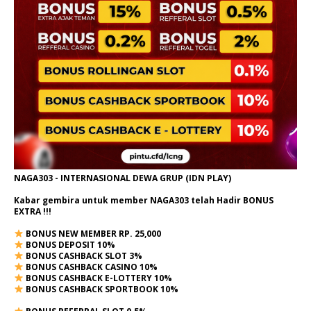
NAGA303 - INTERNASIONAL DEWA GRUP (IDN PLAY)
Kabar gembira untuk member NAGA303 telah Hadir BONUS
EXTRA !!!
BONUS NEW MEMBER RP. 25,000
BONUS DEPOSIT 10%
BONUS CASHBACK SLOT 3%
BONUS CASHBACK CASINO 10%
BONUS CASHBACK E-LOTTERY 10%
BONUS CASHBACK SPORTBOOK 10%