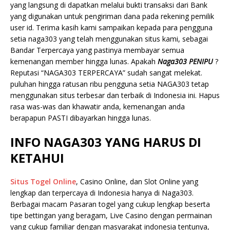
yang langsung di dapatkan melalui bukti transaksi dari Bank
yang digunakan untuk pengiriman dana pada rekening pemilik
user id. Terima kasih kami sampaikan kepada para pengguna
setia naga303 yang telah menggunakan situs kami, sebagai
Bandar Terpercaya yang pastinya membayar semua
kemenangan member hingga lunas. Apakah
Naga303
PENIPU
?
Reputasi “NAGA303 TERPERCAYA” sudah sangat melekat.
puluhan hingga ratusan ribu pengguna setia NAGA303 tetap
menggunakan situs terbesar dan terbaik di Indonesia ini. Hapus
rasa was-was dan khawatir anda, kemenangan anda
berapapun PASTI dibayarkan hingga lunas.
INFO NAGA303 YANG HARUS DI
KETAHUI
Situs Togel Online
, Casino Online, dan Slot Online yang
lengkap dan terpercaya di Indonesia hanya di Naga303.
Berbagai macam Pasaran togel yang cukup lengkap beserta
tipe bettingan yang beragam, Live Casino dengan permainan
yang cukup familiar dengan masyarakat indonesia tentunya,