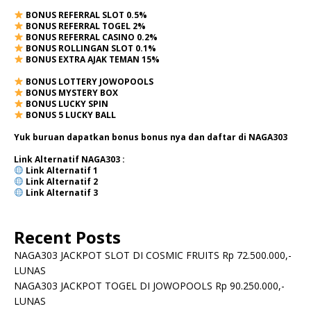
BONUS REFERRAL SLOT 0.5%
BONUS REFERRAL TOGEL 2%
BONUS REFERRAL CASINO 0.2%
BONUS ROLLINGAN SLOT 0.1%
BONUS EXTRA AJAK TEMAN 15%
BONUS LOTTERY JOWOPOOLS
BONUS MYSTERY BOX
BONUS LUCKY SPIN
BONUS 5 LUCKY BALL
Yuk buruan dapatkan bonus bonus nya dan daftar di NAGA303
Link Alternatif NAGA303 :
Link Alternatif
1
Link Alternatif
2
Link Alternatif 3
Recent Posts
NAGA303 JACKPOT SLOT DI COSMIC FRUITS Rp 72.500.000,-
LUNAS
NAGA303 JACKPOT TOGEL DI JOWOPOOLS Rp 90.250.000,-
LUNAS