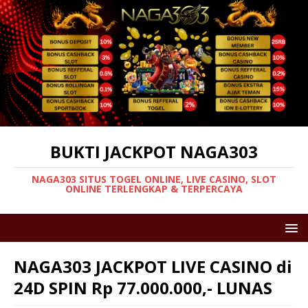
BUKTI JACKPOT NAGA303
NAGA303 SITUS TOGEL ONLINE, LIVE CASINO, SLOT
ONLINE TERLENGKAP & TERPERCAYA
NAGA303 JACKPOT LIVE CASINO di
24D SPIN Rp 77.000.000,- LUNAS