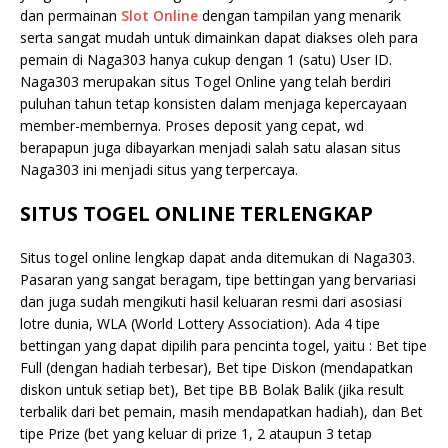
dan permainan
Slot Online
dengan tampilan yang menarik
serta sangat mudah untuk dimainkan dapat diakses oleh para
pemain di Naga303 hanya cukup dengan 1 (satu) User ID.
Naga303 merupakan situs Togel Online yang telah berdiri
puluhan tahun tetap konsisten dalam menjaga kepercayaan
member-membernya. Proses deposit yang cepat, wd
berapapun juga dibayarkan menjadi salah satu alasan situs
Naga303 ini menjadi situs yang terpercaya.
SITUS TOGEL ONLINE TERLENGKAP
Situs togel online lengkap dapat anda ditemukan di Naga303.
Pasaran yang sangat beragam, tipe bettingan yang bervariasi
dan juga sudah mengikuti hasil keluaran resmi dari asosiasi
lotre dunia, WLA (World Lottery Association). Ada 4 tipe
bettingan yang dapat dipilih para pencinta togel, yaitu : Bet tipe
Full (dengan hadiah terbesar), Bet tipe Diskon (mendapatkan
diskon untuk setiap bet), Bet tipe BB Bolak Balik (jika result
terbalik dari bet pemain, masih mendapatkan hadiah), dan Bet
tipe Prize (bet yang keluar di prize 1, 2 ataupun 3 tetap