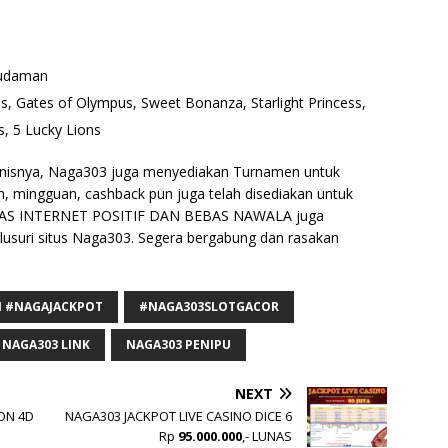
rudaman
s, Gates of Olympus, Sweet Bonanza, Starlight Princess,
, 5 Lucky Lions
nisnya, Naga303 juga menyediakan Turnamen untuk
n, mingguan, cashback pun juga telah disediakan untuk
BEBAS INTERNET POSITIF DAN BEBAS NAWALA juga
uri situs Naga303. Segera bergabung dan rasakan
 #NAGAJACKPOT
#NAGA303SLOTGACOR
NAGA303 LINK
NAGA303 PENIPU
NEXT
ON 4D
NAGA303 JACKPOT LIVE CASINO DICE 6
Rp
95.000.000
,- LUNAS