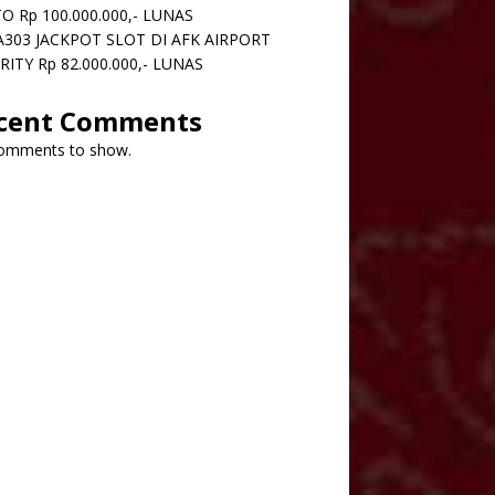
O Rp 100.000.000,- LUNAS
303 JACKPOT SLOT DI AFK AIRPORT
RITY Rp 82.000.000,- LUNAS
cent Comments
omments to show.