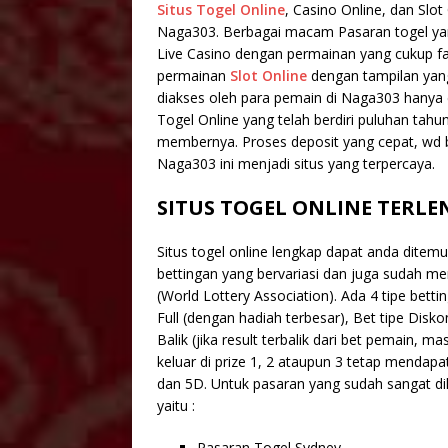
Situs Togel Online
, Casino Online, dan Slot
Naga303. Berbagai macam Pasaran togel yan
Live Casino dengan permainan yang cukup fa
permainan
Slot Online
dengan tampilan yan
diakses oleh para pemain di Naga303 hanya 
Togel Online yang telah berdiri puluhan ta
membernya. Proses deposit yang cepat, wd b
Naga303 ini menjadi situs yang terpercaya.
SITUS TOGEL ONLINE TERL
Situs togel online lengkap dapat anda ditem
bettingan yang bervariasi dan juga sudah meng
(World Lottery Association). Ada 4 tipe bettin
Full (dengan hadiah terbesar), Bet tipe Disk
Balik (jika result terbalik dari bet pemain, 
keluar di prize 1, 2 ataupun 3 tetap mendap
dan 5D. Untuk pasaran yang sudah sangat di
yaitu :
Pasaran Togel Sydney