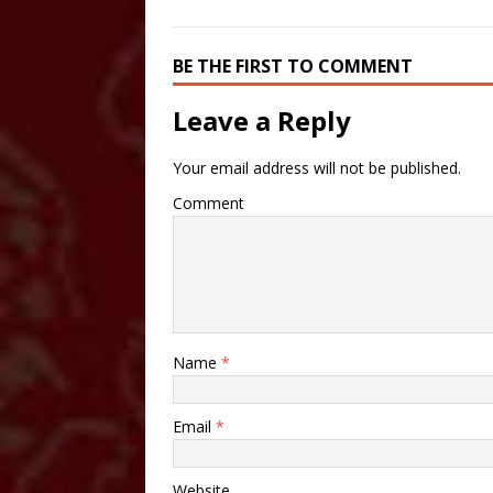
BE THE FIRST TO COMMENT
Leave a Reply
Your email address will not be published.
Comment
Name
*
Email
*
Website