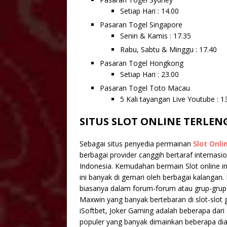
Setiap Hari : 14.00
Pasaran Togel Singapore
Senin & Kamis : 17.35
Rabu, Sabtu & Minggu : 17.40
Pasaran Togel Hongkong
Setiap Hari : 23.00
Pasaran Togel Toto Macau
5 Kali tayangan Live Youtube : 1
SITUS SLOT ONLINE TERLEN
Sebagai situs penyedia permainan
Slot Onli
berbagai provider canggih bertaraf internas
Indonesia. Kemudahan bermain Slot online in
ini banyak di gemari oleh berbagai kalangan. 
biasanya dalam forum-forum atau grup-grup
Maxwin yang banyak bertebaran di slot-slot 
iSoftbet, Joker Gaming adalah beberapa dari s
populer yang banyak dimainkan beberapa dian