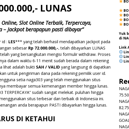
BO
000.000,- LUNAS
BO
BO
BO
Online, Slot Online Terbaik, Terpercaya,
BO
a – Jackpot berapapun pasti dibayar”
Yuk b
di N
 id :
LES
*** yang telah berhasil mendapatkan jackpot pada
Link 
angan sebesar
Rp 72.000.000,-.
telah dibayarkan LUNAS
Li
etelah yang bersangkutan mengisi formulir withdraw. Proses
Li
anya dalam waktu 6-11 menit sudah berada dalam rekening
Lin
a lihat adalah bukti
SAH / VALID
yang langsung di dapatkan
akan untuk pengiriman dana pada rekening pemilik user id.
Re
engguna setia naga303 yang telah menggunakan situs
tinya membayar semua kemenangan member hingga lunas.
NAGA
3 TERPERCAYA” sudah sangat melekat. puluhan hingga
75.5
enggunakan situs terbesar dan terbaik di Indonesia ini.
NAGA
enangan anda berapapun PASTI dibayarkan hingga lunas.
82.7
NAGA
RUS DI KETAHUI
GOAL
NAGA