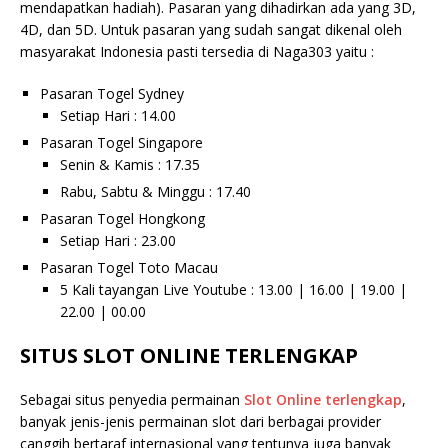
mendapatkan hadiah). Pasaran yang dihadirkan ada yang 3D,
4D, dan 5D. Untuk pasaran yang sudah sangat dikenal oleh
masyarakat Indonesia pasti tersedia di Naga303 yaitu :
Pasaran Togel Sydney
Setiap Hari : 14.00
Pasaran Togel Singapore
Senin & Kamis : 17.35
Rabu, Sabtu & Minggu : 17.40
Pasaran Togel Hongkong
Setiap Hari : 23.00
Pasaran Togel Toto Macau
5 Kali tayangan Live Youtube : 13.00 | 16.00 | 19.00 |
22.00 | 00.00
SITUS SLOT ONLINE TERLENGKAP
Sebagai situs penyedia permainan
Slot Online terlengkap
,
banyak jenis-jenis permainan slot dari berbagai provider
canggih bertaraf internasional yang tentunya juga banyak