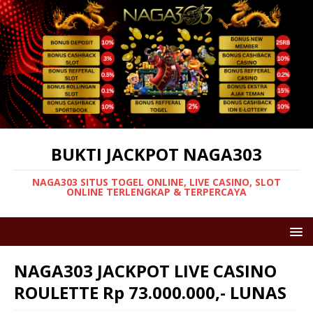
BUKTI JACKPOT NAGA303
NAGA303 SITUS TOGEL ONLINE, LIVE CASINO, SLOT
ONLINE TERLENGKAP & TERPERCAYA
NAGA303 JACKPOT LIVE CASINO
ROULETTE Rp 73.000.000,- LUNAS