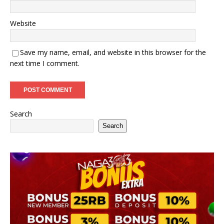
Website
Save my name, email, and website in this browser for the
next time I comment.
Search
Search