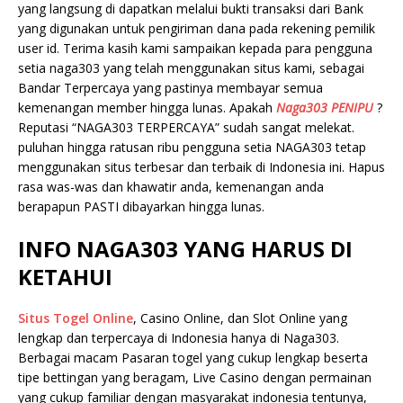
yang langsung di dapatkan melalui bukti transaksi dari Bank
yang digunakan untuk pengiriman dana pada rekening pemilik
user id. Terima kasih kami sampaikan kepada para pengguna
setia naga303 yang telah menggunakan situs kami, sebagai
Bandar Terpercaya yang pastinya membayar semua
kemenangan member hingga lunas. Apakah
Naga303
PENIPU
?
Reputasi “NAGA303 TERPERCAYA” sudah sangat melekat.
puluhan hingga ratusan ribu pengguna setia NAGA303 tetap
menggunakan situs terbesar dan terbaik di Indonesia ini. Hapus
rasa was-was dan khawatir anda, kemenangan anda
berapapun PASTI dibayarkan hingga lunas.
INFO NAGA303 YANG HARUS DI
KETAHUI
Situs Togel Online
, Casino Online, dan Slot Online yang
lengkap dan terpercaya di Indonesia hanya di Naga303.
Berbagai macam Pasaran togel yang cukup lengkap beserta
tipe bettingan yang beragam, Live Casino dengan permainan
yang cukup familiar dengan masyarakat indonesia tentunya,