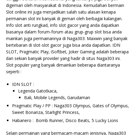
digemari oleh masyarakat di Indonesia. Kemudahan bermain
Slot online ini juga menjadikan salah satu alasan kenapa
permainan slot ini banyak di gemari oleh berbagai kalangan.
Info slot anti rungkad, info slot gacor yang anda dapatkan
biasanya dalam forum-forum atau grup-grup slot bisa anda
mainkan juga permainannya di Naga303. Maxwin yang banyak
bertebaran di slot-slot gacor juga bisa anda dapatkan. IDN
SLOT, Pragmatic Play, iSoftbet, Joker Gaming adalah beberapa
dari sekian banyak provider yang hadir di situs Naga303 ini.
Slot populer yang banyak dimainkan beberapa diantaranya
seperti :
IDN SLOT :
Legenda Gatotkaca,
Bali, Mobile Legends, Garudaman
Pragmatic Play / PP : Naga303 Olympus, Gates of Olympus,
Sweet Bonanza, Starlight Princess,
Habanero : Bomb Runner, Disco Beats, 5 Lucky Lions
Selain permainan yang bermacam-macam jenisnya, Naga303