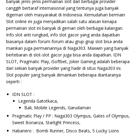
banyak jenis-jenis permainan slot dari berbagai provider
canggih bertaraf internasional yang tentunya juga banyak
digemari oleh masyarakat di Indonesia. Kemudahan bermain
Slot online ini juga menjadikan salah satu alasan kenapa
permainan slot ini banyak di gemari oleh berbagai kalangan.
Info slot anti rungkad, info slot gacor yang anda dapatkan
biasanya dalam forum-forum atau grup-grup slot bisa anda
mainkan juga permainannya di Naga303. Maxwin yang banyak
bertebaran di slot-slot gacor juga bisa anda dapatkan. IDN
SLOT, Pragmatic Play, iSoftbet, Joker Gaming adalah beberapa
dari sekian banyak provider yang hadir di situs Naga303 ini.
Slot populer yang banyak dimainkan beberapa diantaranya
seperti :
IDN SLOT :
Legenda Gatotkaca,
Bali, Mobile Legends, Garudaman
Pragmatic Play / PP : Naga303 Olympus, Gates of Olympus,
Sweet Bonanza, Starlight Princess,
Habanero : Bomb Runner, Disco Beats, 5 Lucky Lions