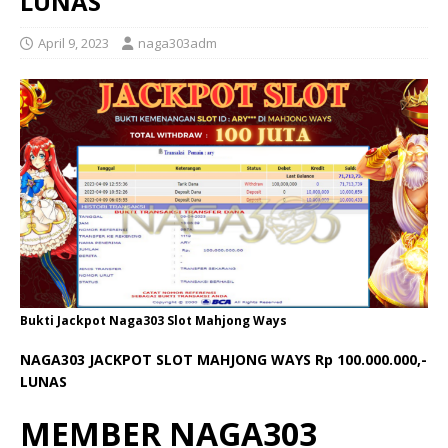
LUNAS
April 9, 2023
naga303adm
Bukti Jackpot Naga303 Slot Mahjong Ways
NAGA303 JACKPOT SLOT MAHJONG WAYS Rp 100.000.000,-
LUNAS
MEMBER NAGA303