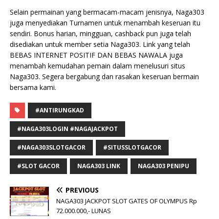
Selain permainan yang bermacam-macam jenisnya, Naga303
juga menyediakan Turnamen untuk menambah keseruan itu
sendiri. Bonus harian, mingguan, cashback pun juga telah
disediakan untuk member setia Naga303. Link yang telah
BEBAS INTERNET POSITIF DAN BEBAS NAWALA juga
menambah kemudahan pemain dalam menelusuri situs
Naga303. Segera bergabung dan rasakan keseruan bermain
bersama kami.
#ANTIRUNGKAD
#NAGA303LOGIN #NAGAJACKPOT
#NAGA303SLOTGACOR
#SITUSSLOTGACOR
#SLOT GACOR
NAGA303 LINK
NAGA303 PENIPU
PREVIOUS
NAGA303 JACKPOT SLOT GATES OF OLYMPUS Rp
72.000.000,- LUNAS