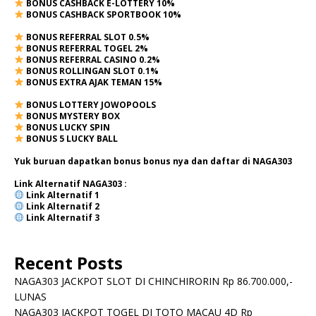
BONUS CASHBACK E-LOTTERY 10%
BONUS CASHBACK SPORTBOOK 10%
BONUS REFERRAL SLOT 0.5%
BONUS REFERRAL TOGEL 2%
BONUS REFERRAL CASINO 0.2%
BONUS ROLLINGAN SLOT 0.1%
BONUS EXTRA AJAK TEMAN 15%
BONUS LOTTERY JOWOPOOLS
BONUS MYSTERY BOX
BONUS LUCKY SPIN
BONUS 5 LUCKY BALL
Yuk buruan dapatkan bonus bonus nya dan daftar di NAGA303
Link Alternatif NAGA303 :
Link Alternatif
1
Link Alternatif
2
Link Alternatif 3
Recent Posts
NAGA303 JACKPOT SLOT DI CHINCHIRORIN Rp 86.700.000,-
LUNAS
NAGA303 JACKPOT TOGEL DI TOTO MACAU 4D Rp