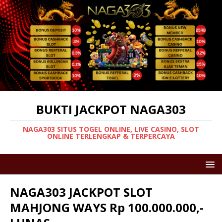
BUKTI JACKPOT NAGA303
NAGA303 SITUS TOGEL ONLINE, LIVE CASINO, SLOT
ONLINE TERLENGKAP & TERPERCAYA
NAGA303 JACKPOT SLOT
MAHJONG WAYS Rp 100.000.000,-